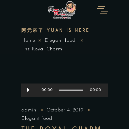
阿元來了 YUAN IS HERE
Home
Elegant food
The Royal Charm
Audio
00:00
00:00
Player
admin
October 4, 2019
Elegant food