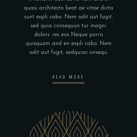
quasi architecto beat ae vitae dicta
sunt expli cabo. Nem odit aut fugit,
sed quia consequun tur magni
dolors. res eos Neque porro
quisquam and en expli cabo. Nem
odit aut fugit, sedquiac onsequ.
READ MORE