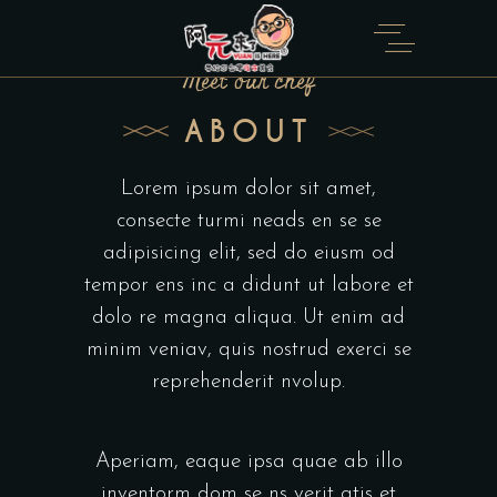
Meet our chef
ABOUT
Lorem ipsum dolor sit amet,
consecte turmi neads en se se
adipisicing elit, sed do eiusm od
tempor ens inc a didunt ut labore et
dolo re magna aliqua. Ut enim ad
minim veniav, quis nostrud exerci se
reprehenderit nvolup.
Aperiam, eaque ipsa quae ab illo
inventorm dom se ns verit atis et