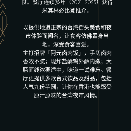
食。餐厅连续多年（2021–2025）获得
米其林必比登推介。
以提供地道正宗的台湾街头美食和夜
市体验而闻名，让食客仿佛置身当
地，深受食客喜爱。
主打招牌「阿元卤肉饭」，手切卤肉
香浓不腻；现炸盐酥鸡外酥内嫩；大
肠面线浓稠适中，味道一试难忘。餐
厅更提供多款台式饮品及甜品，包括
人气九份芋圆，让你在香港也能感受
原汁原味的台湾夜市风情。